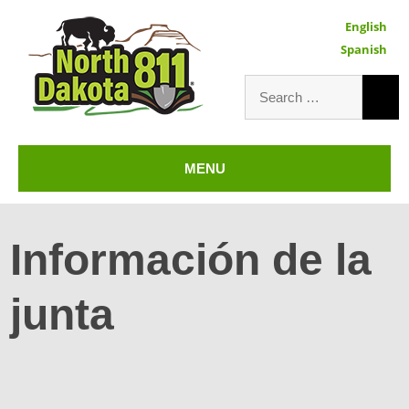
English
Spanish
Search
for:
North Dakota 811 - Spanish
MENU
Información de la
junta