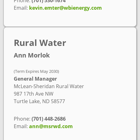
Phone:
(701) 530-1674
Email:
kevin.emter@wbienergy.com
Rural Water
Ann Morlok
(Term Expires May 2030)
General Manager
McLean-Sheridan Rural Water
987 17th Ave NW
Turtle Lake, ND 58577
Phone:
(701) 448-2686
Email:
ann@msrwd.com